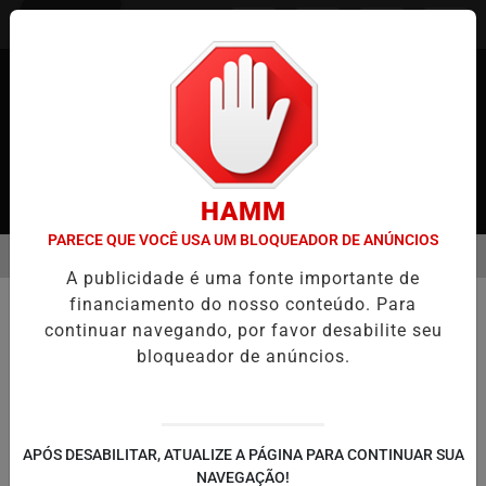
Entrar
HAMM
PARECE QUE VOCÊ USA UM BLOQUEADOR DE ANÚNCIOS
MENU
APÃO
CASO MARIA KUSABA: RPJNEWS REABRE REPORTAGEM APÓ
A publicidade é uma fonte importante de
EM ALTA
financiamento do nosso conteúdo. Para
SAÚDE
continuar navegando, por favor desabilite seu
Mudanças climáticas favorecem
bloqueador de anúncios.
fungos letais e ampliam riscos à
saúde global
Estudo britânico alerta para a expansão do
APÓS DESABILITAR, ATUALIZE A PÁGINA PARA CONTINUAR SUA
Aspergillus fumigatus, capaz de causar
NAVEGAÇÃO!