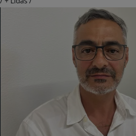
/
+ Lidas
/