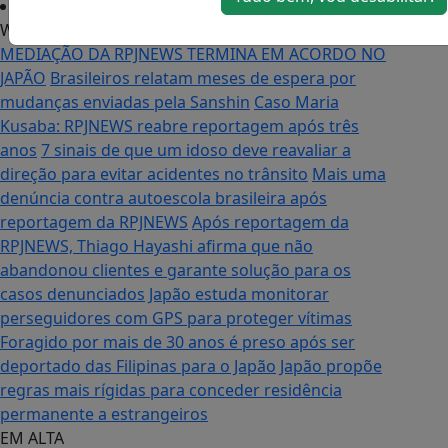
Web Stories
/
MEDIAÇÃO DA RPJNEWS TERMINA EM ACORDO NO
JAPÃO
Brasileiros relatam meses de espera por
mudanças enviadas pela Sanshin
Caso Maria
Kusaba: RPJNEWS reabre reportagem após três
anos
7 sinais de que um idoso deve reavaliar a
direção para evitar acidentes no trânsito
Mais uma
denúncia contra autoescola brasileira após
reportagem da RPJNEWS
Após reportagem da
RPJNEWS, Thiago Hayashi afirma que não
abandonou clientes e garante solução para os
casos denunciados
Japão estuda monitorar
perseguidores com GPS para proteger vítimas
Foragido por mais de 30 anos é preso após ser
deportado das Filipinas para o Japão
Japão propõe
regras mais rígidas para conceder residência
permanente a estrangeiros
EM ALTA