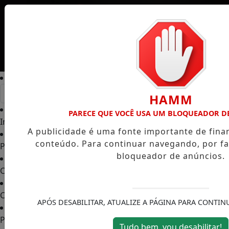
Entrar
HAMM
PARECE QUE VOCÊ USA UM BLOQUEADOR D
Início
/
A publicidade é uma fonte importante de fin
conteúdo. Para continuar navegando, por fa
Podcasts
/
bloqueador de anúncios.
CANAL RPJ
/
Contato
/
APÓS DESABILITAR, ATUALIZE A PÁGINA PARA CONTI
Policial
/
Tudo bem, vou desabilitar!