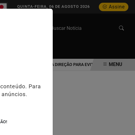
Assine
QUINTA-FEIRA, 06 DE AGOSTO 2026
WEB STORIES
MENU
IDOSO DEVE REAVALIAR A DIREÇÃO PARA EVITAR ACIDENTES NO TRÂN
 conteúdo. Para
 anúncios.
ÇÃO!