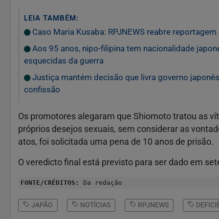
LEIA TAMBÉM:
Caso Maria Kusaba: RPJNEWS reabre reportagem 
Aos 95 anos, nipo-filipina tem nacionalidade japo
esquecidas da guerra
Justiça mantém decisão que livra governo japonês 
confissão
Os promotores alegaram que Shiomoto tratou as ví
próprios desejos sexuais, sem considerar as vonta
atos, foi solicitada uma pena de 10 anos de prisão.
O veredicto final está previsto para ser dado em se
FONTE/CRÉDITOS:
Da redação
JAPÃO
NOTÍCIAS
RPJNEWS
DEFICI