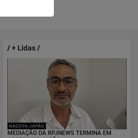
/
+ Lidas
/
NAGOYA-JAPÃO
MEDIAÇÃO DA RPJNEWS TERMINA EM