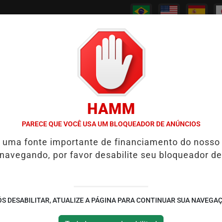
/
/
/
/
PODCASTS
CANAL RPJ
CONTATO
POLICIAL
HAMM
WS REABRE REPORTAGEM APÓS TRÊS ANOS
7 SINAIS DE QUE UM 
PARECE QUE VOCÊ USA UM BLOQUEADOR DE ANÚNCIOS
é uma fonte importante de financiamento do nosso
ar de Residentes de
 navegando, por favor desabilite seu bloqueador de
eficiência
S DESABILITAR, ATUALIZE A PÁGINA PARA CONTINUAR SUA NAVEGA