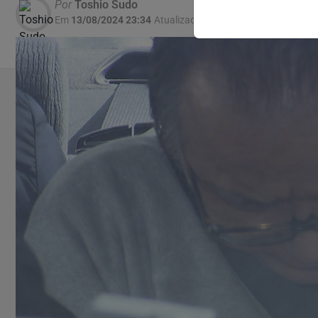
Por
Toshio Sudo
Em
13/08/2024 23:34
Atualizado
13/08/2024 23:35
/ 124 