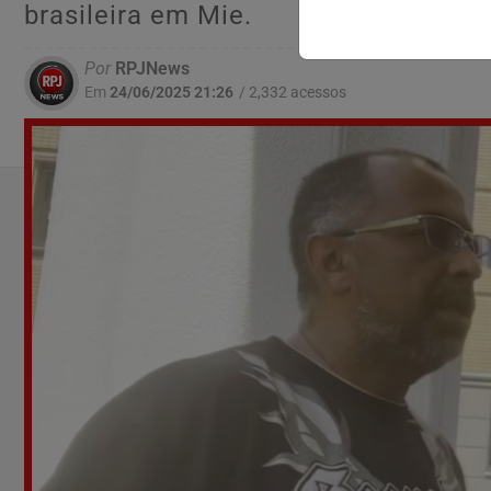
brasileira em Mie.
Por
RPJNews
Em
24/06/2025 21:26
/ 2,332 acessos