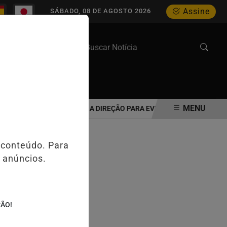
Assine
SÁBADO, 08 DE AGOSTO 2026
WEB STORIES
MENU
 IDOSO DEVE REAVALIAR A DIREÇÃO PARA EVITAR ACIDENTES NO TRÂ
 conteúdo. Para
 anúncios.
ÇÃO!