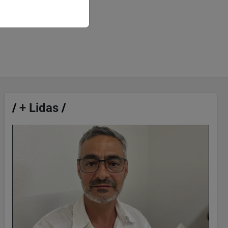
/
+ Lidas
/