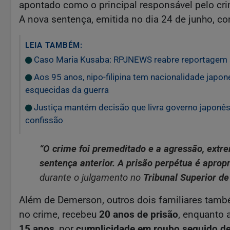
apontado como o principal responsável pelo cri
A nova sentença, emitida no dia 24 de junho, con
LEIA TAMBÉM:
Caso Maria Kusaba: RPJNEWS reabre reportagem 
Aos 95 anos, nipo-filipina tem nacionalidade japo
esquecidas da guerra
Justiça mantém decisão que livra governo japonês 
confissão
“O crime foi premeditado e a agressão, extr
sentença anterior. A prisão perpétua é apropr
durante o julgamento no
Tribunal Superior d
Além de Demerson, outros dois familiares tamb
no crime, recebeu
20 anos de prisão
, enquanto 
15 anos
, por
cumplicidade em roubo seguido de