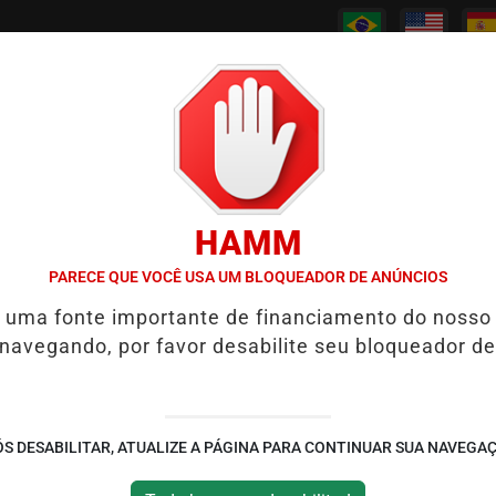
/
/
/
/
PODCASTS
CANAL RPJ
CONTATO
POLICIAL
HAMM
EWS REABRE REPORTAGEM APÓS TRÊS ANOS
7 SINAIS DE QUE UM
PARECE QUE VOCÊ USA UM BLOQUEADOR DE ANÚNCIOS
é uma fonte importante de financiamento do nosso
à prisão perpétua no
 navegando, por favor desabilite seu bloqueador de
da esposa
ciado por roubo seguido de
S DESABILITAR, ATUALIZE A PÁGINA PARA CONTINUAR SUA NAVEGA
 familiares e chocou a comunidade