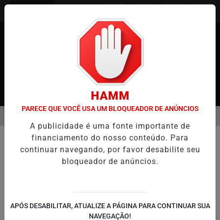
Entrar
HAMM
PARECE QUE VOCÊ USA UM BLOQUEADOR DE ANÚNCIOS
MENU
JAPÃO
CASO MARIA KUSABA: RPJNEWS REABRE REPORTAGEM AP
A publicidade é uma fonte importante de
EM ALTA
financiamento do nosso conteúdo. Para
JUSTIÇA
continuar navegando, por favor desabilite seu
Tribunal japonês anula condenação
bloqueador de anúncios.
por erro de tradução em
julgamento de estrangeiro
Justiça de Osaka reconhece falha na
APÓS DESABILITAR, ATUALIZE A PÁGINA PARA CONTINUAR SUA
interpretação de depoimento de réu chinês
NAVEGAÇÃO!