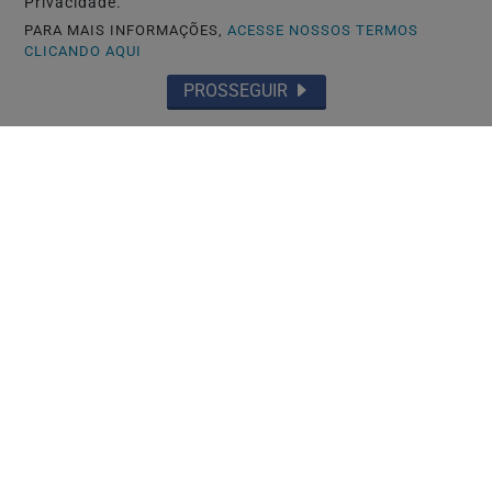
Privacidade.
PARA MAIS INFORMAÇÕES,
ACESSE NOSSOS TERMOS
CLICANDO AQUI
PROSSEGUIR
NAGOYA-JAPÃO
MEDIAÇÃO DA RPJNEWS TERMINA EM
ACORDO NO JAPÃO
Saiba Mais