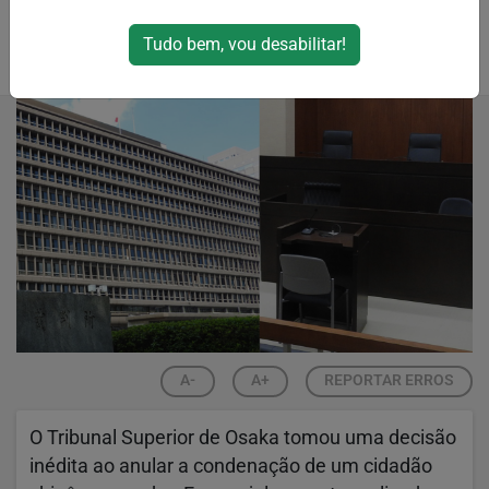
e determina novo julgamento
Tudo bem, vou desabilitar!
Por
RPJNews
14/02/2025 16:15
14/02/2025 16:22
A-
A+
REPORTAR ERROS
O Tribunal Superior de Osaka tomou uma decisão
inédita ao anular a condenação de um cidadão