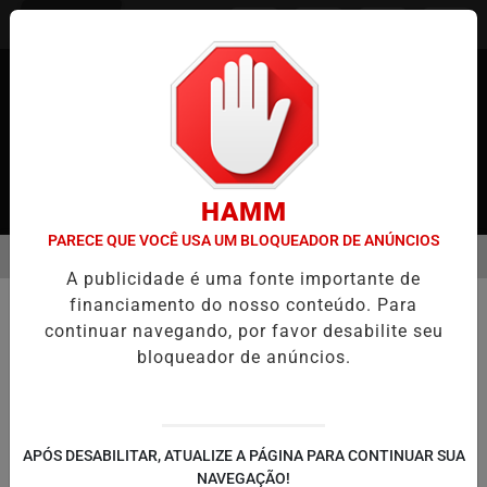
Entrar
HAMM
PARECE QUE VOCÊ USA UM BLOQUEADOR DE ANÚNCIOS
MENU
JAPÃO
CASO MARIA KUSABA: RPJNEWS REABRE REPORTAGEM APÓ
A publicidade é uma fonte importante de
EM ALTA
financiamento do nosso conteúdo. Para
JUSTIÇA
continuar navegando, por favor desabilite seu
Ação Judicial no Japão: Direitos de
bloqueador de anúncios.
Privacidade e Segurança em Celas
Monitoradas
Indenização de aproximadamente 19
APÓS DESABILITAR, ATUALIZE A PÁGINA PARA CONTINUAR SUA
milhões de ienes
NAVEGAÇÃO!