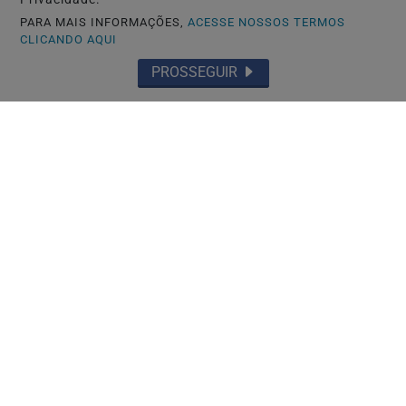
PARA MAIS INFORMAÇÕES,
ACESSE NOSSOS TERMOS
CLICANDO AQUI
PROSSEGUIR
TÓQUIO-JAPÃO
Japão estuda monitorar perseguidores
com GPS para proteger vítimas
Saiba Mais