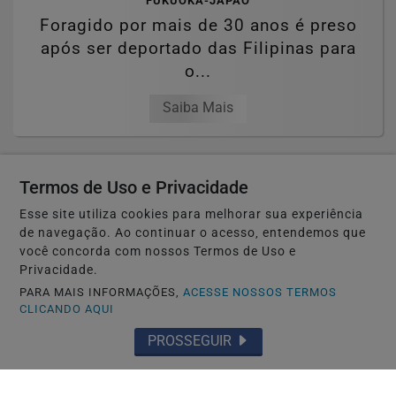
FUKUOKA-JAPÃO
Foragido por mais de 30 anos é preso
após ser deportado das Filipinas para
o...
Saiba Mais
Termos de Uso e Privacidade
Esse site utiliza cookies para melhorar sua experiência
de navegação. Ao continuar o acesso, entendemos que
você concorda com nossos Termos de Uso e
Privacidade.
PARA MAIS INFORMAÇÕES,
ACESSE NOSSOS TERMOS
CLICANDO AQUI
PROSSEGUIR