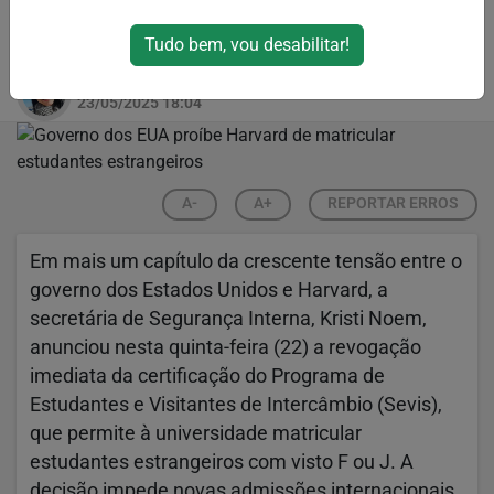
universidade reage e afirma que medida é
ilegal
Tudo bem, vou desabilitar!
Por
Pathy Moraes
23/05/2025 18:04
A-
A+
REPORTAR ERROS
Em mais um capítulo da crescente tensão entre o
governo dos Estados Unidos e Harvard, a
secretária de Segurança Interna, Kristi Noem,
anunciou nesta quinta-feira (22) a revogação
imediata da certificação do Programa de
Estudantes e Visitantes de Intercâmbio (Sevis),
que permite à universidade matricular
estudantes estrangeiros com visto F ou J. A
decisão impede novas admissões internacionais