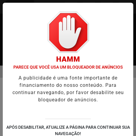
Entrar
HAMM
PARECE QUE VOCÊ USA UM BLOQUEADOR DE ANÚNCIOS
MENU
JAPÃO
BRASILEIROS RELATAM MESES DE ESPERA POR MUDANÇAS
A publicidade é uma fonte importante de
EM ALTA
financiamento do nosso conteúdo. Para
EDUCAÇÃO
continuar navegando, por favor desabilite seu
Governo dos EUA proíbe Harvard
bloqueador de anúncios.
de matricular estudantes
estrangeiros
Decisão polêmica ocorre após acusações
APÓS DESABILITAR, ATUALIZE A PÁGINA PARA CONTINUAR SUA
de antissemitismo e ligações com a China;
NAVEGAÇÃO!