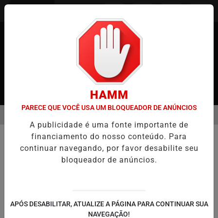
Entrar
HAMM
PARECE QUE VOCÊ USA UM BLOQUEADOR DE ANÚNCIOS
MENU
JAPÃO
CASO MARIA KUSABA: RPJNEWS REABRE REPORTAGEM AP
A publicidade é uma fonte importante de
EM ALTA
financiamento do nosso conteúdo. Para
SAÚDE
continuar navegando, por favor desabilite seu
HMPV: Novo Surto Viral na China
bloqueador de anúncios.
Gera Preocupações Globais
Vírus pouco conhecido pode ser tão
contagioso quanto o coronavírus, alertam
cientistas
APÓS DESABILITAR, ATUALIZE A PÁGINA PARA CONTINUAR SUA
NAVEGAÇÃO!