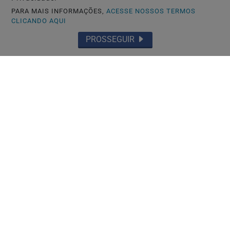
Saiba Mais
PARA MAIS INFORMAÇÕES,
ACESSE NOSSOS TERMOS
CLICANDO AQUI
PROSSEGUIR
NAGOYA-JAPÃO
Mais uma denúncia contra autoescola
brasileira após reportagem da RPJNEWS
Saiba Mais