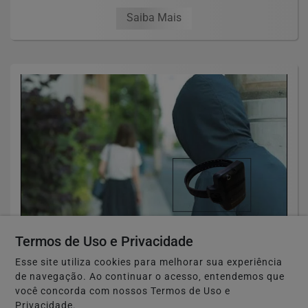
Saiba Mais
Termos de Uso e Privacidade
TÓQUIO-JAPÃO
Japão estuda monitorar perseguidores
Esse site utiliza cookies para melhorar sua experiência
de navegação. Ao continuar o acesso, entendemos que
com GPS para proteger vítimas
você concorda com nossos Termos de Uso e
Privacidade.