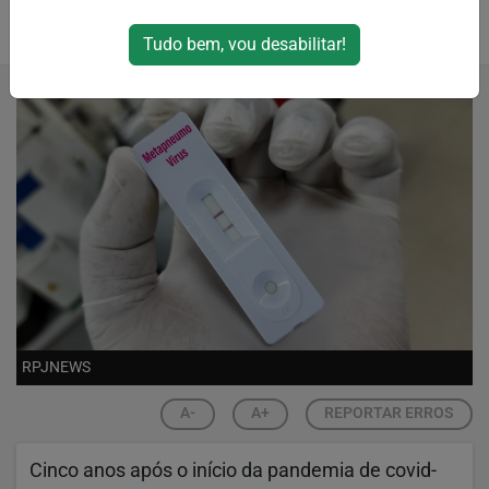
Por
RPJNews
Tudo bem, vou desabilitar!
05/01/2025 18:10
RPJNEWS
A-
A+
REPORTAR ERROS
Cinco anos após o início da pandemia de covid-