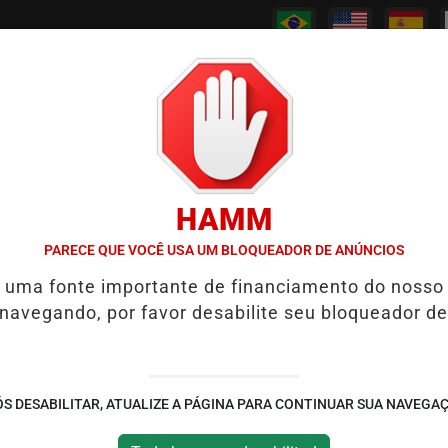
/
/
/
/
PODCASTS
CANAL RPJ
CONTATO
POLICIAL
HAMM
WS REABRE REPORTAGEM APÓS TRÊS ANOS
7 SINAIS DE QUE UM
PARECE QUE VOCÊ USA UM BLOQUEADOR DE ANÚNCIOS
é uma fonte importante de financiamento do nosso
ntificam o menor
 navegando, por favor desabilite seu bloqueador de
rado
m, a metade da espessura de um
S DESABILITAR, ATUALIZE A PÁGINA PARA CONTINUAR SUA NAVEGA
gistas da Universidade de Portland