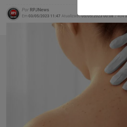
Por
RPJNews
Em
03/05/2023 11:47
Atualizado
05/05/2023 00:08
/ 404 