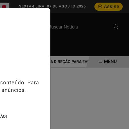
Assine
SEXTA-FEIRA, 07 DE AGOSTO 2026
WEB STORIES
MENU
 IDOSO DEVE REAVALIAR A DIREÇÃO PARA EVITAR ACIDENTES NO TRÂ
 conteúdo. Para
 anúncios.
ÇÃO!