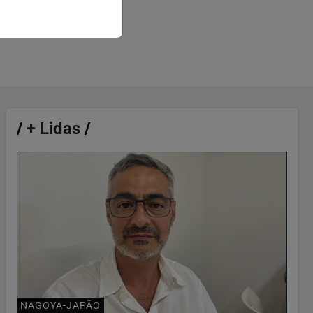
/
+ Lidas
/
NAGOYA-JAPÃO