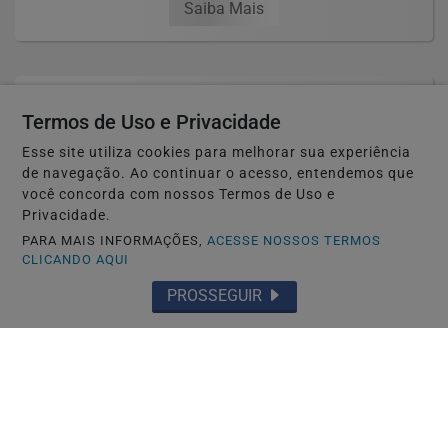
Saiba Mais
Termos de Uso e Privacidade
Esse site utiliza cookies para melhorar sua experiência
de navegação. Ao continuar o acesso, entendemos que
você concorda com nossos Termos de Uso e
Privacidade.
PARA MAIS INFORMAÇÕES,
ACESSE NOSSOS TERMOS
CLICANDO AQUI
PROSSEGUIR
TOYOHASHI-JAPÃO
Caso Maria Kusaba: RPJNEWS reabre
reportagem após três anos
Saiba Mais