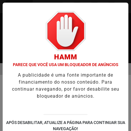
Entrar
HAMM
PARECE QUE VOCÊ USA UM BLOQUEADOR DE ANÚNCIOS
MENU
 JAPÃO
CASO MARIA KUSABA: RPJNEWS REABRE REPORTAGEM A
A publicidade é uma fonte importante de
EM ALTA
financiamento do nosso conteúdo. Para
MUNDO
continuar navegando, por favor desabilite seu
O Caso Jeniffer Castro e o Reflexo
bloqueador de anúncios.
da Falta de Educação Familiar
O caso de Jeniffer Castro revela pontos
cruciais que devem servir de alerta
APÓS DESABILITAR, ATUALIZE A PÁGINA PARA CONTINUAR SUA
NAVEGAÇÃO!
Por
Pathy Moraes