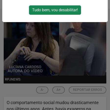
10/12/2024 21:38
Tudo bem, vou desabilitar!
RPJNEWS
A-
A+
REPORTAR ERROS
O comportamento social mudou drasticamente
nos últimos anos. Antes, havia exageros na