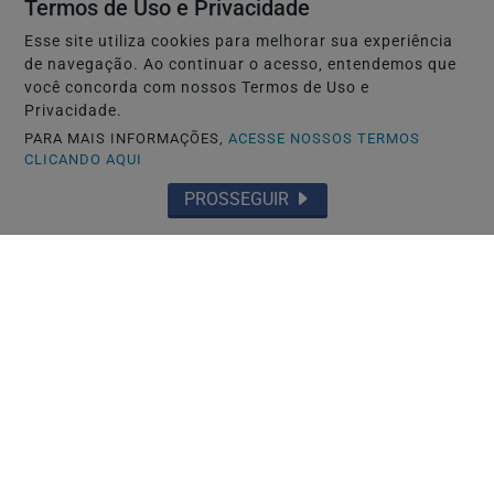
Termos de Uso e Privacidade
Esse site utiliza cookies para melhorar sua experiência
de navegação. Ao continuar o acesso, entendemos que
você concorda com nossos Termos de Uso e
Privacidade.
PARA MAIS INFORMAÇÕES,
ACESSE NOSSOS TERMOS
CLICANDO AQUI
PROSSEGUIR
NAGOYA-JAPÃO
Mais uma denúncia contra autoescola
brasileira após reportagem da RPJNEWS
Saiba Mais
MAIS POSTAGENS